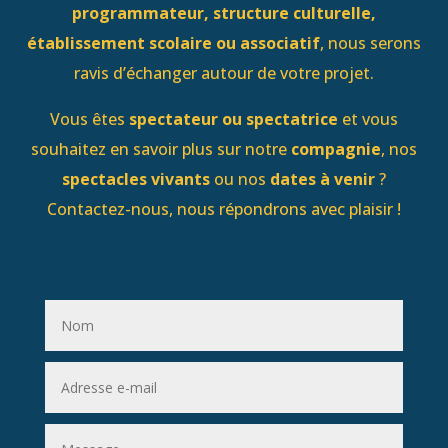
programmateur, structure culturelle,
établissement scolaire ou associatif
, nous serons
ravis d’échanger autour de votre projet.
Vous êtes
spectateur ou spectatrice
et vous
souhaitez en savoir plus sur notre
compagnie
, nos
spectacles vivants
ou nos
dates à venir
?
Contactez-nous, nous répondrons avec plaisir !