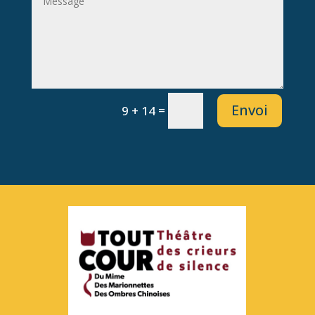
Envoi
=
9 + 14