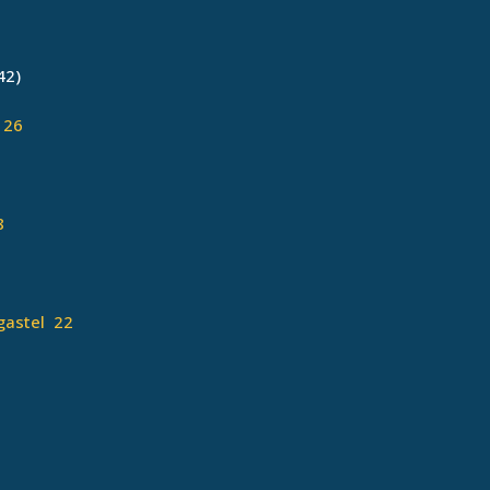
42)
 26
8
égastel 22