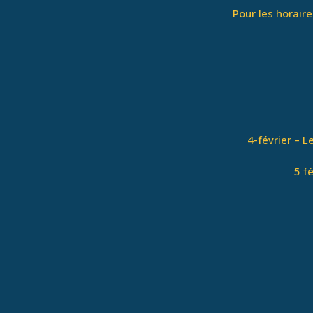
Pour les horair
4-février – 
5 f