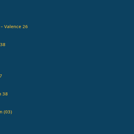
 – Valence 26
 38
7
n 38
n (03)