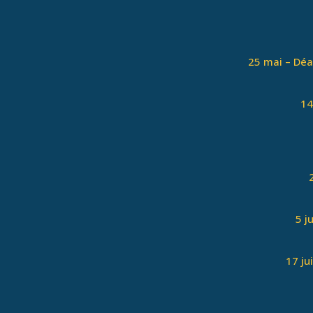
25 mai – Déa
14
5 j
17 ju