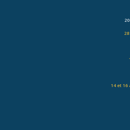
20
28
14 et 16 